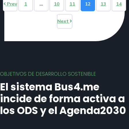
Prev
1
…
10
11
12
13
14
Next
OBJETIVOS DE DESARROLLO SOSTENIBLE
El sistema Bus4.me
incide de forma activa a
los ODS y el Agenda2030