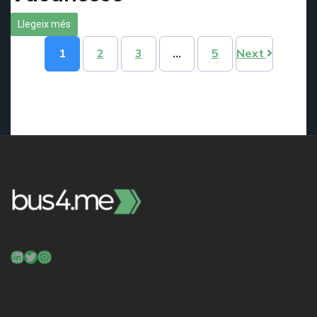
Llegeix més
1
2
3
…
5
Next
LinkedIn
Twitter
Instagram