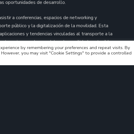
vas oportunidades de desarrollo.
sistir a conferencias, espacios de networking y
rte público y la digitalización de la movilidad. Esta
 aplicaciones y tendencias vinculadas al transporte a la
protagonismo en los modelos de movilidad sostenible e
xperience by remembering your preferences and repeat visits. By
s. However, you may visit "Cookie Settings" to provide a controlled
ventos internacionales es fundamental para continuar
aptarlo a las necesidades cambiantes de las ciudades,
 movilidad más eficiente, flexible y conectada.
o
Bus4.me asiste a la NME – Next Mobility Exhibition
de Milán
>