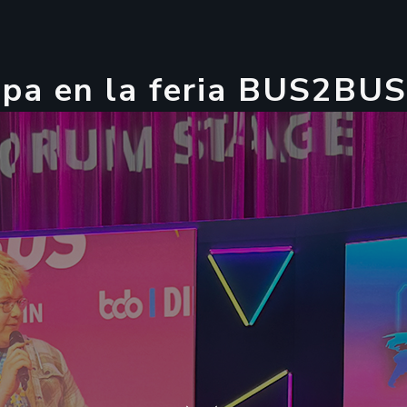
i
p
a
e
n
l
a
f
e
r
i
a
B
U
S
2
B
U
S