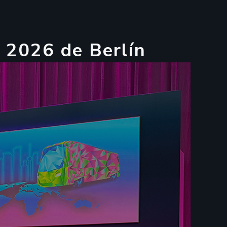
2
0
2
6
d
e
B
e
r
l
í
n