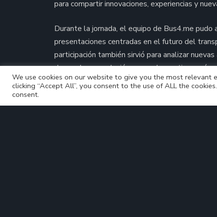
para compartir innovaciones, experiencias y nue
Durante la jornada, el equipo de Bus4.me pudo a
presentaciones centradas en el futuro del transpo
participación también sirvió para analizar nuevas
demanda, una solución que cada vez tiene más 
We use cookies on our website to give you the most relevant e
inteligente.
clicking “Accept All”, you consent to the use of ALL the cookie
consent.
Para Bus4.me, estar presente en este tipo de e
evolucionando nuestro sistema tecnológico y ad
territorios y operadores, contribuyendo así a una
<
Bus4.me presente en la MUBIL Mobility Exp
Posts
2026 de Irun
navigation