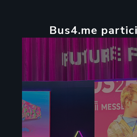
B
u
s
4
.
m
e
p
a
r
t
i
c