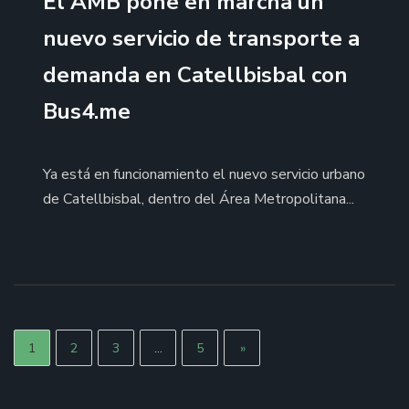
El AMB pone en marcha un
nuevo servicio de transporte a
demanda en Catellbisbal con
Bus4.me
Ya está en funcionamiento el nuevo servicio urbano
de Catellbisbal, dentro del Área Metropolitana...
Paginación
1
2
3
…
5
»
de