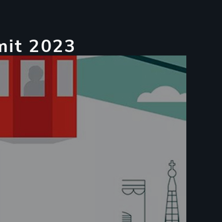
m
i
t
2
0
2
3