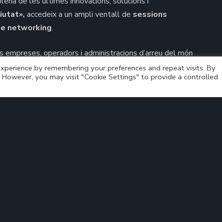
lena de les últimes innovacions, solucions i
iutat»,
accedeix a un ampli ventall de
sessions
de networking
.
s empreses, operadors i administracions d’arreu del món
l nou sistema de transport a la demanda.
xperience by remembering your preferences and repeat visits. By
s. However, you may visit "Cookie Settings" to provide a controlled
 facilitar la implantació i gestió de l’innovador servei de
s, administracions, empreses i polígons industrials una
a, segura i sostenible.
 a la
bus4.me present al ITS European Congress 2023 de
Lisboa
>