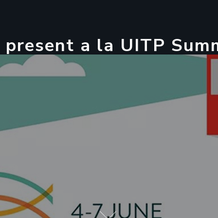
p
r
e
s
e
n
t
a
l
a
U
I
T
P
S
u
m