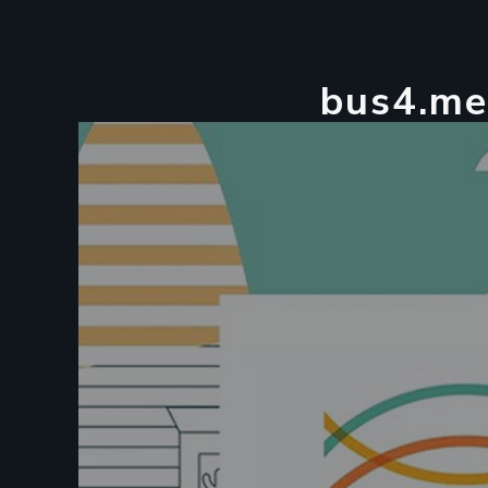
b
u
s
4
.
m
e