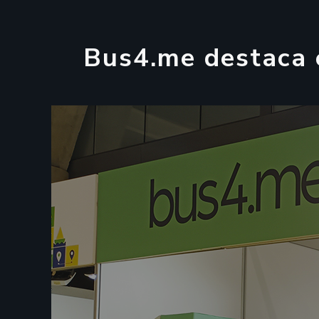
B
u
s
4
.
m
e
d
e
s
t
a
c
a