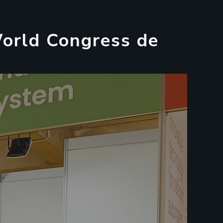
W
o
r
l
d
C
o
n
g
r
e
s
s
d
e