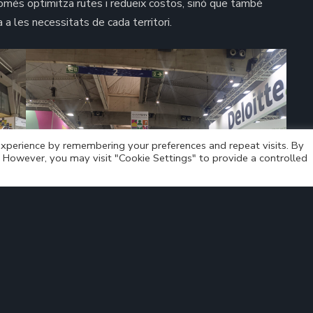
omés optimitza rutes i redueix costos, sinó que també
a les necessitats de cada territori.
xperience by remembering your preferences and repeat visits. By
s. However, you may visit "Cookie Settings" to provide a controlled
Bus4.me impulsa la mobilitat sostenible al Polígon
El Pla de Molins de Rei amb un nou servei a