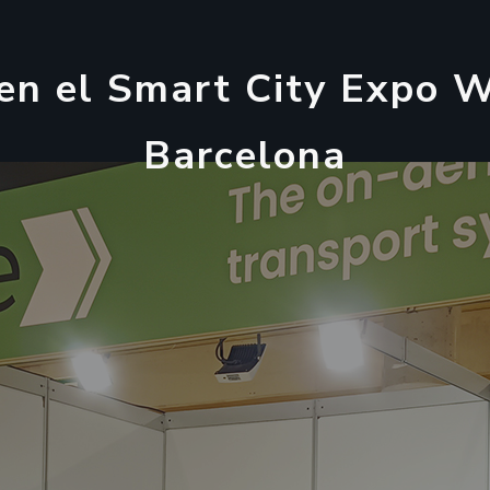
e
n
e
l
S
m
a
r
t
C
i
t
y
E
x
p
o
B
a
r
c
e
l
o
n
a