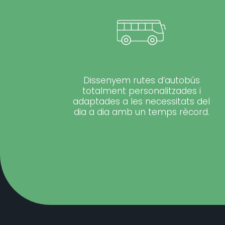
Dissenyem rutes d’autobús
totalment personalitzades i
adaptades a les necessitats del
dia a dia amb un temps rècord.