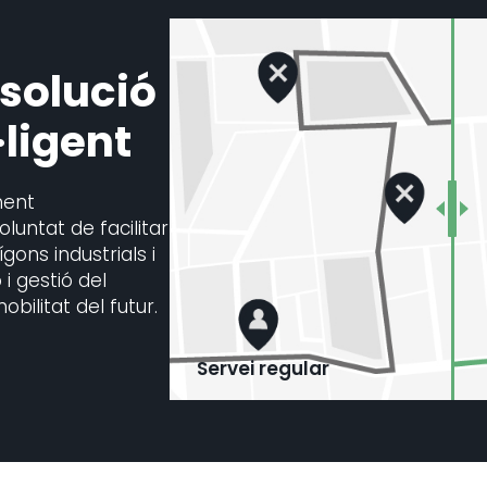
 solució
·ligent
ment
untat de facilitar
ons industrials i
i gestió del
bilitat del futur.
Servei regular