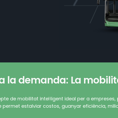
a la demanda: La mobilita
e de mobilitat intel·ligent ideal per a empreses, p
permet estalviar costos, guanyar eficiència, millor