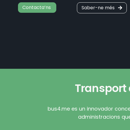
Contacta’ns
Saber-ne més
Transport 
bus4.me es un innovador concept
administracions que 