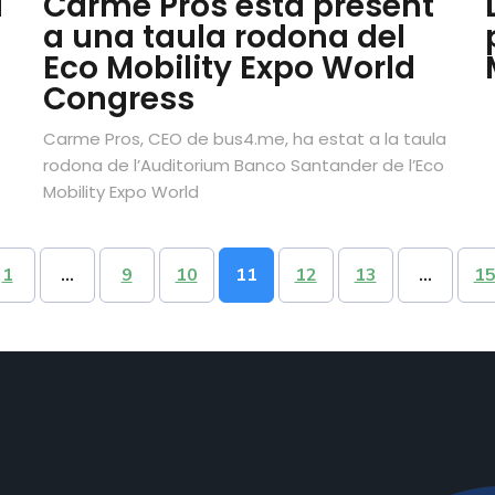
a
Carme Pros està present
a una taula rodona del
Eco Mobility Expo World
Congress
Carme Pros, CEO de bus4.me, ha estat a la taula
rodona de l’Auditorium Banco Santander de l’Eco
Mobility Expo World
1
…
9
10
11
12
13
…
1