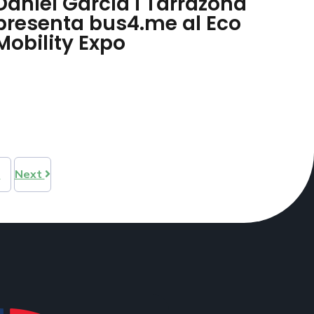
Daniel Garcia i Tarrazona
presenta bus4.me al Eco
Mobility Expo
5
Next