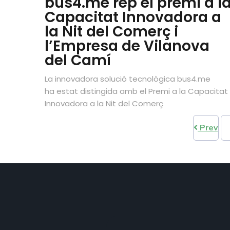
bus4.me rep el premi a l
Capacitat Innovadora a
la Nit del Comerç i
l’Empresa de Vilanova
del Camí
La innovadora solució tecnològica bus4.me
ha estat distingida amb el Premi a la Capacitat
Innovadora a la Nit del Comerç
Prev