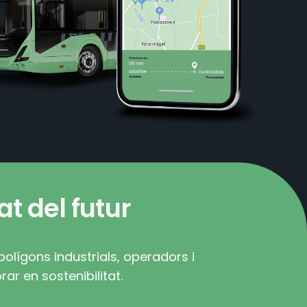
t del futur
olígons industrials, operadors i
ar en sostenibilitat.