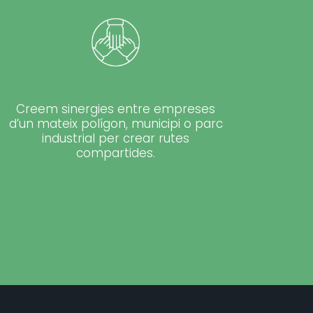
Creem sinergies entre empreses
d’un mateix polígon, municipi o parc
industrial per crear rutes
compartides.