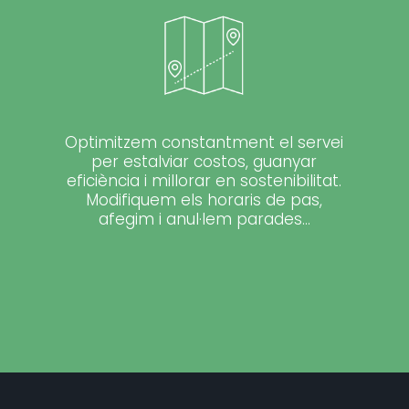
Optimitzem constantment el servei
per estalviar costos, guanyar
eficiència i millorar en sostenibilitat.
Modifiquem els horaris de pas,
afegim i anul·lem parades…