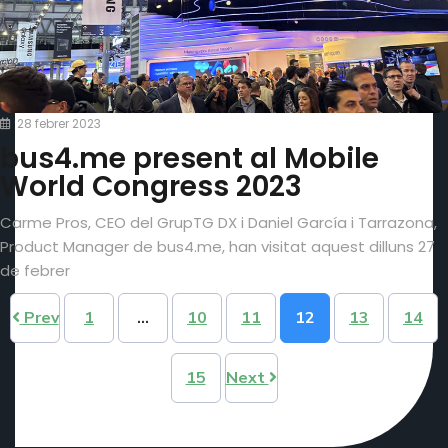
28 febrer 2023
bus4.me present al Mobile
World Congress 2023
Carme Pros, CEO del GrupTG DX i Daniel García i Tarrazona,
Product Manager de bus4.me, han visitat aquest dilluns 27
de febrer
Prev
1
…
10
11
12
13
14
15
Next