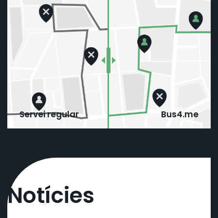
Servei regular
Bus4.me
Notícies