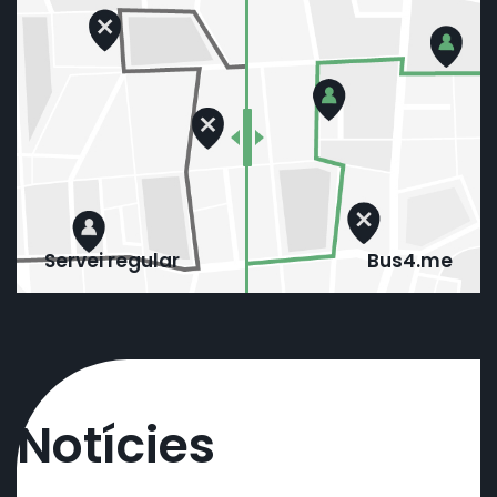
Servei regular
Bus4.me
Notícies