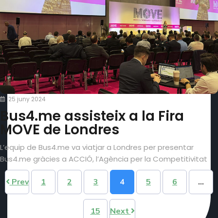
25 juny 2024
Bus4.me assisteix a la Fira
MOVE de Londres
L’equip de Bus4.me va viatjar a Londres per presentar
Bus4.me gràcies a ACCIÓ, l’Agència per la Competitivitat
Prev
1
2
3
4
5
6
…
15
Next