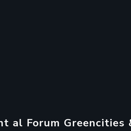
n
t
a
l
F
o
r
u
m
G
r
e
e
n
c
i
t
i
e
s