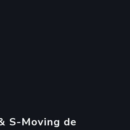
&
S
-
M
o
v
i
n
g
d
e