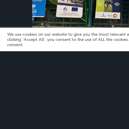
We use cookies on our website to give you the most relevant e
clicking “Accept All”, you consent to the use of ALL the cookie
consent.