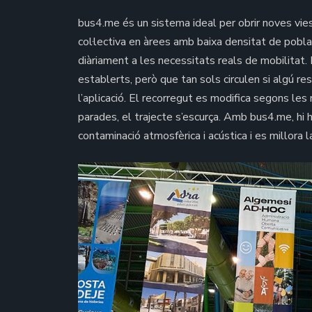
bus4.me és un sistema ideal per obrir noves vies
col·lectiva en àrees amb baixa densitat de pobla
diàriament a les necessitats reals de mobilitat.
establerts, però que tan sols circulen si algú re
l’aplicació. El recorregut es modifica segons les
parades, el trajecte s’escurça. Amb bus4.me, hi 
contaminació atmosfèrica i acústica i es millora