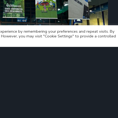
xperience by remembering your preferences and repeat visits. By
s. However, you may visit "Cookie Settings" to provide a controlled