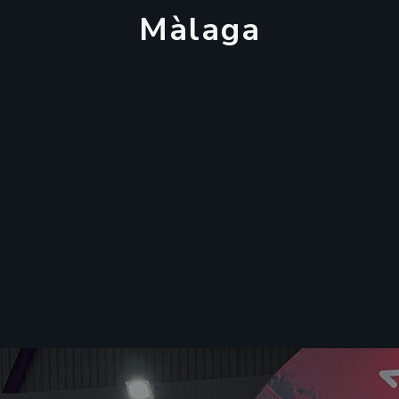
M
à
l
a
g
a