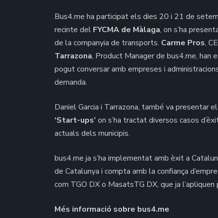
Bus4.me ha participat els dies 20 i 21 de sete
recinte del
FYCMA de Màlaga
, on s’ha presen
de la companyia de transports.
Carme Pros
, C
Tarrazona
, Product Manager de bus4.me, han e
pogut conversar amb empreses i administracions
demanda.
Daniel Garcia i Tarrazona, també va presentar e
‘Start-ups’
on s’ha tractat diversos casos d’èx
actuals dels municipis.
bus4.me ja s’ha implementat amb èxit a Catalunya
de Catalunya i compta amb la confiança d’empres
com TGO DX o MasatsTG DX, que ja l’apliquen pe
Més informació sobre bus4.me